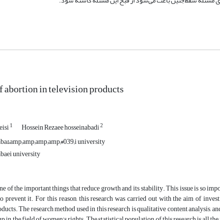
ی مسئله سقط‌جنین باعث می‌شود از قبح این مسئله کاسته شود.
f abortion in television products
1
2
eisi
Hossein Rezaee hosseinabadi
ba&amp;amp;amp;amp;#039;i university
aei university
ne of the important things that reduce growth and its stability. This issue is so imp
o prevent it. For this reason, this research was carried out with the aim of inv
oducts. The research method used in this research is qualitative content analysis, and
up in the field of women's rights. The statistical population of this research is all 